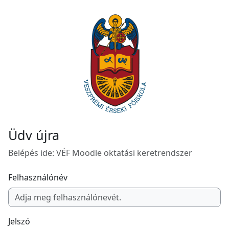
Tovább a fő tartalomhoz
Üdv újra
Belépés ide: VÉF Moodle oktatási keretrendszer
Felhasználónév
Jelszó